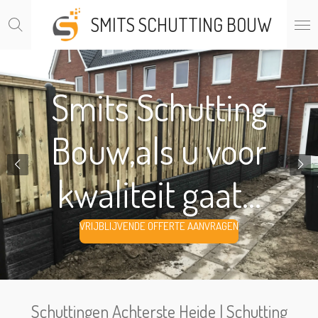
Ga
SMITS SCHUTTING BOUW
direct
naar
de
hoofdinhoud
Smits Schutting
Bouw,als u voor
kwaliteit gaat...
VRIJBLIJVENDE OFFERTE AANVRAGEN
Schuttingen Achterste Heide | Schutting