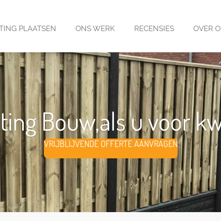
TING PLAATSEN
ONS WERK
RECENSIES
OVER 
ing Bouw,als u voor kwal
VRIJBLIJVENDE OFFERTE AANVRAGEN