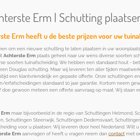
hterste Erm | Schutting plaatse
rste Erm heeft u de beste prijzen voor uw tuina
nen om een nieuwe schutting te laten plaatsen in uw woonplaat
it
Achterste Erm
plaats geheel naar uw wens diverse soorten sc
verse soorten tuinafscheiding. We hebben een standaard hout - be
en Douglas schutting. Maar wij leveren ten aller tijden maatwerk s
ijd een klantvriendelijk en gepaste offerte. Onze schuttingen en
en/erfafscheidingen standaard 10 jaar garantie. Kortom neem gew
f doe gewoon meteen een offerte aanvraag op maat. Wij staan er
e
Erm
maar bijvoorbeeld in de regio van Schuttingen Helmond, 
n, Schuttingen Steenwijk, Schuttingen Dedemsvaart, Schuttinge
iding voor u plaatsen. Wij leveren door heel Nederland. Wilt u vr
erste Erm
aanvragen of heeft u vragen neem dan
contact
met on