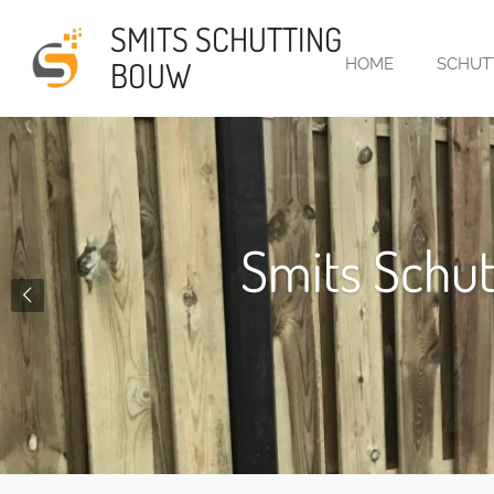
Ga
SMITS SCHUTTING
direct
BOUW
HOME
SCHUT
naar
de
hoofdinhoud
Smits Schutt