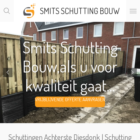
Ga
SMITS SCHUTTING BOUW
direct
naar
de
hoofdinhoud
Smits Schutting
Bouw,als u voor
kwaliteit gaat...
VRIJBLIJVENDE OFFERTE AANVRAGEN
Schuttingen Achterste Diesdonk | Schutting