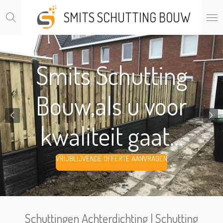
Ga
SMITS SCHUTTING BOUW
direct
naar
de
hoofdinhoud
Smits Schutting
Bouw,als u voor
kwaliteit gaat...
VRIJBLIJVENDE OFFERTE AANVRAGEN
Schuttingen Achterdichting | Schutting