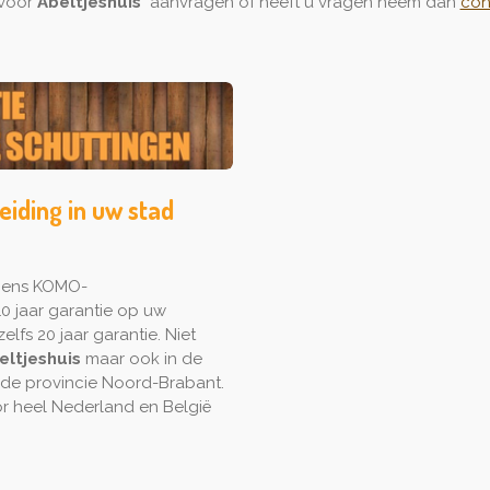
 voor
Abeltjeshuis
aanvragen of heeft u vragen neem dan
con
eiding in uw stad
lgens KOMO-
0 jaar garantie op uw
elfs 20 jaar garantie. Niet
eltjeshuis
maar ook in de
 de provincie Noord-Brabant.
 heel Nederland en België