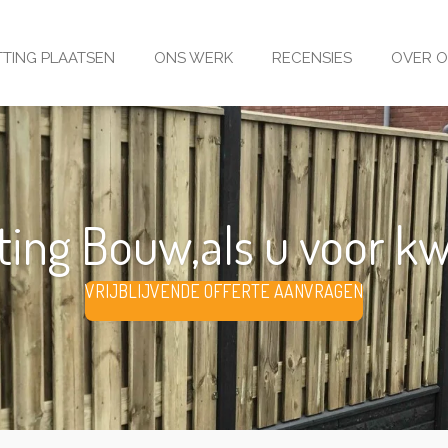
TING PLAATSEN
ONS WERK
RECENSIES
OVER 
ing Bouw,als u voor kwal
VRIJBLIJVENDE OFFERTE AANVRAGEN