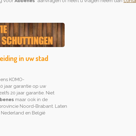
ng voor
Abbenes
aanvragen of heeft u vragen neem dan
conta
eiding in uw stad
lgens KOMO-
0 jaar garantie op uw
elfs 20 jaar garantie. Niet
benes
maar ook in de
provincie Noord-Brabant. Laten
 Nederland en België