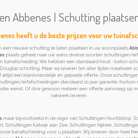
en Abbenes | Schutting plaats
enes heeft u de beste prijzen voor uw tuinafs
 een nieuwe schutting te laten plaatsen in uw woonplaats
Abb
es
plaats geheel naar uw wens diverse soorten schuttingen/erf
ten tuinafscheiding. We hebben een standaard hout - beton sch
ouglas schutting. Maar wij leveren ten aller tijden maatwerk sch
altijd een klantvriendelijk en gepaste offerte. Onze schuttingen
chuttingen/erfafscheidingen standaard 10 jaar garantie. Korto
matie wenst. Of doe gewoon meteen een offerte aanvraag op maa
vakwerk leveren.
s
maar bijvoorbeeld in de regio van Schuttingen Hoofddorp, Sc
, Schuttingen Katwijk aan Zee, Schuttingen Nijkerk, Schutting
oie tuinafscheiding voor u plaatsen. Wij leveren door heel Nede