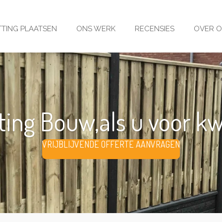
TING PLAATSEN
ONS WERK
RECENSIES
OVER 
ing Bouw,als u voor kwal
VRIJBLIJVENDE OFFERTE AANVRAGEN