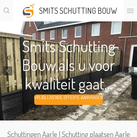
Ga
SMITS SCHUTTING BOUW
direct
naar
de
hoofdinhoud
Smits Schutting
Bouw,als u voor
kwaliteit gaat...
VRIJBLIJVENDE OFFERTE AANVRAGEN
Schuttingen Aarle | Schutting plaatsen Aarle