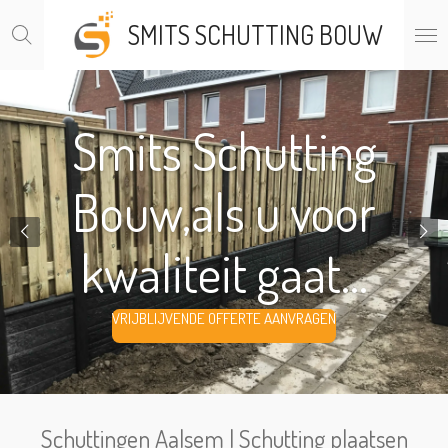
Ga
SMITS SCHUTTING BOUW
direct
naar
de
hoofdinhoud
Smits Schutting
Bouw,als u voor
kwaliteit gaat...
VRIJBLIJVENDE OFFERTE AANVRAGEN
Schuttingen Aalsem | Schutting plaatsen