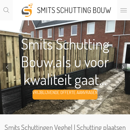
Ga
SMITS SCHUTTING BOUW
direct
naar
de
hoofdinhoud
Smits Schutting
Bouw,als u voor
kwaliteit gaat...
VRIJBLIJVENDE OFFERTE AANVRAGEN
Smits Schuttingen Veghel | Schutting plaatsen