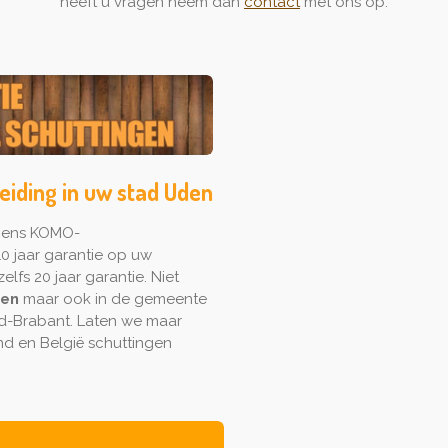
heeft u vragen neem dan
contact
met ons op.
heiding in uw stad Uden
lgens KOMO-
0 jaar garantie op uw
elfs 20 jaar garantie. Niet
den
maar ook in de gemeente
rd-Brabant. Laten we maar
d en België schuttingen