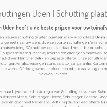
uttingen Uden | Schutting pla
n Uden heeft u de beste prijzen voor uw tuinaf
en nieuwe schutting te laten plaatsen in uw woonplaats
Uden
ts geheel naar uw wens diverse soorten schuttingen/erfafsche
n tuinafscheiding. We hebben een standaard hout - beton schutt
ouglas schutting. Maar wij leveren ten aller tijden maatwerk sch
altijd een klantvriendelijk en gepaste offerte. Onze schuttingen
chuttingen/erfafscheidingen standaard 10 jaar garantie. Korto
matie wenst. Of doe gewoon meteen een offerte aanvraag op maa
vakwerk leveren.
n
maar bijvoorbeeld in de regio van Schuttingen Nuenen, Schu
huttingen Mierlo, Schuttingen Heeze, Schuttingen Leende, Knegs
 leveren door heel Nederland. Wilt u vrijblijvend een offerte 