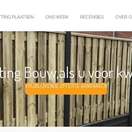
TING PLAATSEN
ONS WERK
RECENSIES
OVER 
ing Bouw,als u voor kwal
VRIJBLIJVENDE OFFERTE AANVRAGEN