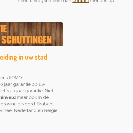
heeft u vragen neem dan
contact
met ons op.
eiding in uw stad
lgens KOMO-
0 jaar garantie op uw
elfs 20 jaar garantie. Niet
hinveld
maar ook in de
 provincie Noord-Brabant.
 heel Nederland en België