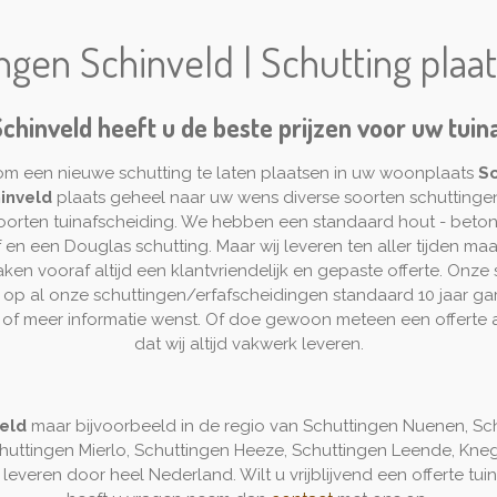
ngen Schinveld | Schutting plaa
Schinveld heeft u de beste prijzen voor uw tuin
om een nieuwe schutting te laten plaatsen in uw woonplaats
Sc
inveld
plaats geheel naar uw wens diverse soorten schuttinge
e soorten tuinafscheiding. We hebben een standaard hout - beton
en een Douglas schutting. Maar wij leveren ten aller tijden maat
en vooraf altijd een klantvriendelijk en gepaste offerte. Onze 
n op al onze schuttingen/erfafscheidingen standaard 10 jaar ga
t of meer informatie wenst. Of doe gewoon meteen een offerte
dat wij altijd vakwerk leveren.
veld
maar bijvoorbeeld in de regio van Schuttingen Nuenen, Sc
huttingen Mierlo, Schuttingen Heeze, Schuttingen Leende, Knegs
 leveren door heel Nederland. Wilt u vrijblijvend een offerte 