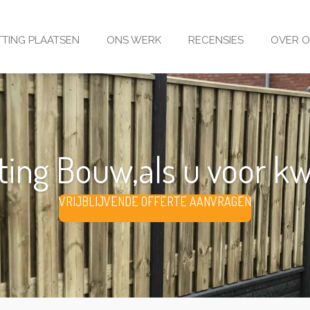
TING PLAATSEN
ONS WERK
RECENSIES
OVER 
ing Bouw,als u voor kwal
VRIJBLIJVENDE OFFERTE AANVRAGEN