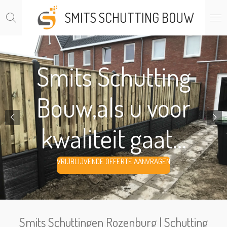
Ga
SMITS SCHUTTING BOUW
direct
naar
de
hoofdinhoud
Smits Schutting
Bouw,als u voor
kwaliteit gaat...
VRIJBLIJVENDE OFFERTE AANVRAGEN
Smits Schuttingen Rozenburg | Schutting