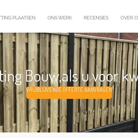
TING PLAATSEN
ONS WERK
RECENSIES
OVER 
ing Bouw,als u voor kwal
VRIJBLIJVENDE OFFERTE AANVRAGEN