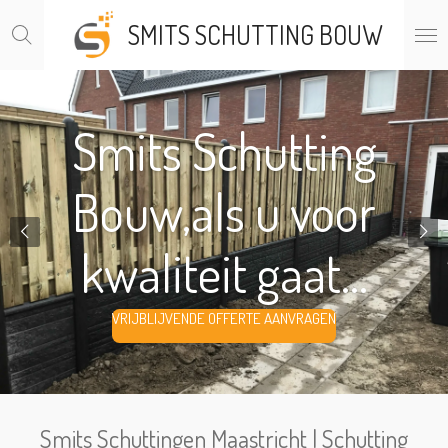
Ga
SMITS SCHUTTING BOUW
direct
naar
de
hoofdinhoud
Smits Schutting
Bouw,als u voor
kwaliteit gaat...
VRIJBLIJVENDE OFFERTE AANVRAGEN
Smits Schuttingen Maastricht | Schutting