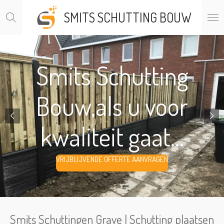
Ga
SMITS SCHUTTING BOUW
direct
naar
de
hoofdinhoud
Smits Schutting
Bouw,als u voor
kwaliteit gaat...
VRIJBLIJVENDE OFFERTE AANVRAGEN
Smits Schuttingen Grave | Schutting plaatsen