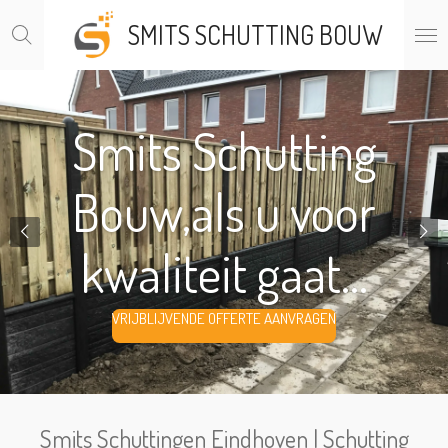
Ga
SMITS SCHUTTING BOUW
direct
naar
de
hoofdinhoud
Smits Schutting
Bouw,als u voor
kwaliteit gaat...
VRIJBLIJVENDE OFFERTE AANVRAGEN
Smits Schuttingen Eindhoven | Schutting