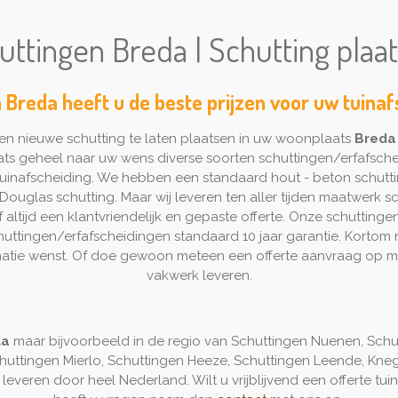
uttingen Breda | Schutting plaa
n Breda heeft u de beste prijzen voor uw tuinaf
n nieuwe schutting te laten plaatsen in uw woonplaats
Breda
ts geheel naar uw wens diverse soorten schuttingen/erfafsche
n tuinafscheiding. We hebben een standaard hout - beton schutt
ouglas schutting. Maar wij leveren ten aller tijden maatwerk sch
altijd een klantvriendelijk en gepaste offerte. Onze schuttingen
chuttingen/erfafscheidingen standaard 10 jaar garantie. Korto
matie wenst. Of doe gewoon meteen een offerte aanvraag op maa
vakwerk leveren.
da
maar bijvoorbeeld in de regio van Schuttingen Nuenen, Schu
huttingen Mierlo, Schuttingen Heeze, Schuttingen Leende, Knegs
 leveren door heel Nederland. Wilt u vrijblijvend een offerte 