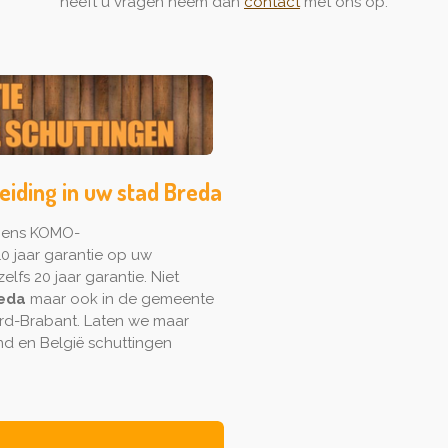
heeft u vragen neem dan
contact
met ons op.
eiding in uw stad Breda
lgens KOMO-
0 jaar garantie op uw
elfs 20 jaar garantie. Niet
eda
maar ook in de gemeente
ord-Brabant. Laten we maar
d en België schuttingen